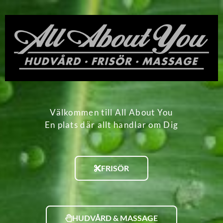
Välkommen till All About You
En plats där allt handlar om Dig
FRISÖR
HUDVÅRD & MASSAGE