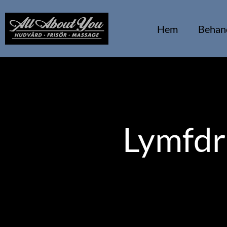
Hem
Behan
Lymfdr