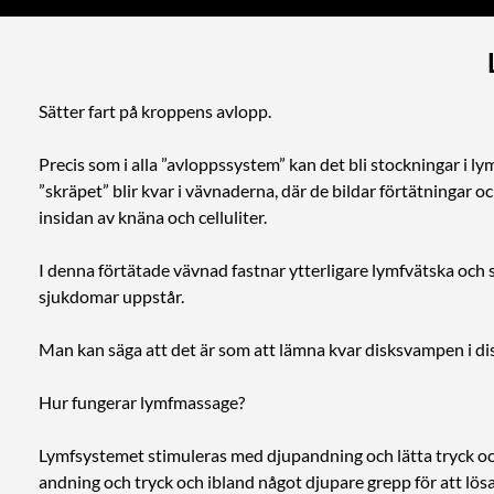
Sätter fart på kroppens avlopp.
Precis som i alla ”avloppssystem” kan det bli stockningar i l
”skräpet” blir kvar i vävnaderna, där de bildar förtätningar o
insidan av knäna och celluliter.
I denna förtätade vävnad fastnar ytterligare lymfvätska och 
sjukdomar uppstår.
Man kan säga att det är som att lämna kvar disksvampen i disk
Hur fungerar lymfmassage?
Lymfsystemet stimuleras med djupandning och lätta tryck och 
andning och tryck och ibland något djupare grepp för att lö