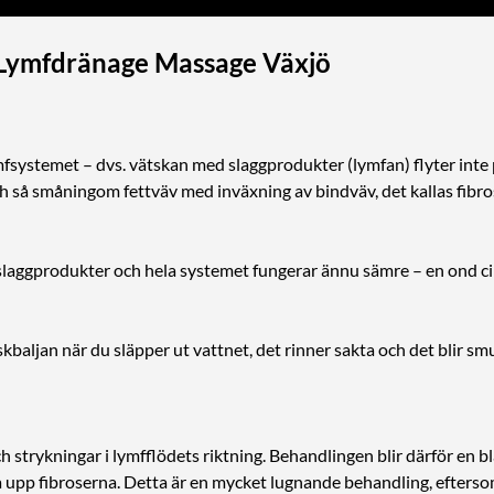
Lymfdränage Massage Växjö
ymfsystemet – dvs. vätskan med slaggprodukter (lymfan) flyter inte
ch så småningom fettväv med inväxning av bindväv, det kallas fibrose
slaggprodukter och hela systemet fungerar ännu sämre – en ond cir
baljan när du släpper ut vattnet, det rinner sakta och det blir smut
strykningar i lymfflödets riktning. Behandlingen blir därför en bl
sa upp fibroserna. Detta är en mycket lugnande behandling, efter