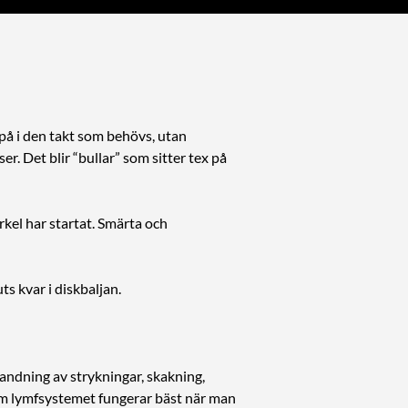
 på i den takt som behövs, utan
r. Det blir “bullar” som sitter tex på
kel har startat. Smärta och
s kvar i diskbaljan.
andning av strykningar, skakning,
som lymfsystemet fungerar bäst när man