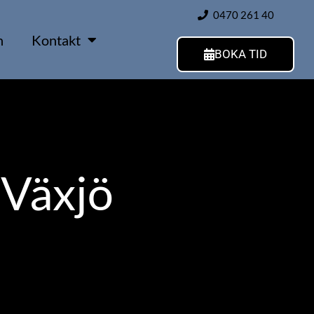
0470 261 40
n
Kontakt
BOKA TID
Växjö